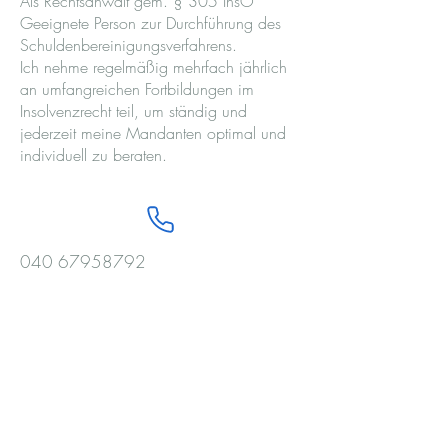
Als Rechtsanwalt gem. § 305 InsO
Geeignete Person zur Durchführung des
Schuldenbereinigungsverfahrens.
Ich nehme regelmäßig mehrfach jährlich
an umfangreichen Fortbildungen im
Insolvenzrecht teil, um ständig und
jederzeit meine Mandanten optimal und
individuell zu beraten.
040 67958792
info@rechtsanwalt-harder.com